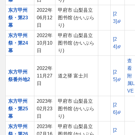
东方甲州
2022年
甲府市 山梨县立
[2
祭・第23
06月12
图书馆 (かいぶら
3]
幕
日
り)
东方甲州
2022年
甲府市 山梨县立
[2
祭・第24
10月10
图书馆 (かいぶら
4]
幕
日
り)
查
2022年
看
东方甲州
[2
11月27
道之驿 富士川
附
祭番外地2
5]
日
属L
VE
东方甲州
2023年
甲府市 山梨县立
[2
祭・第25
02月23
图书馆 (かいぶら
6]
幕
日
り)
东方甲州
2023年
甲府市 山梨县立
[2
祭・第26
07月16
图书馆 (かいぶら