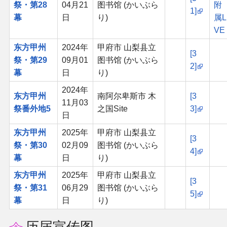
祭・第28
04月21
图书馆 (かいぶら
附
1]
幕
日
り)
属L
VE
东方甲州
2024年
甲府市 山梨县立
[3
祭・第29
09月01
图书馆 (かいぶら
2]
幕
日
り)
2024年
东方甲州
南阿尔卑斯市 木
[3
11月03
祭番外地5
之国Site
3]
日
东方甲州
2025年
甲府市 山梨县立
[3
祭・第30
02月09
图书馆 (かいぶら
4]
幕
日
り)
东方甲州
2025年
甲府市 山梨县立
[3
祭・第31
06月29
图书馆 (かいぶら
5]
幕
日
り)