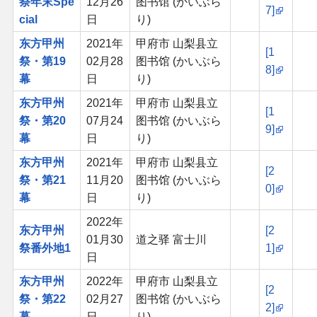
祭年末Spe
12月26
图书馆 (かいぶら
7]
cial
日
り)
东方甲州
2021年
甲府市 山梨县立
[1
祭・第19
02月28
图书馆 (かいぶら
8]
幕
日
り)
东方甲州
2021年
甲府市 山梨县立
[1
祭・第20
07月24
图书馆 (かいぶら
9]
幕
日
り)
东方甲州
2021年
甲府市 山梨县立
[2
祭・第21
11月20
图书馆 (かいぶら
0]
幕
日
り)
2022年
东方甲州
[2
01月30
道之驿 富士川
祭番外地1
1]
日
东方甲州
2022年
甲府市 山梨县立
[2
祭・第22
02月27
图书馆 (かいぶら
2]
幕
日
り)