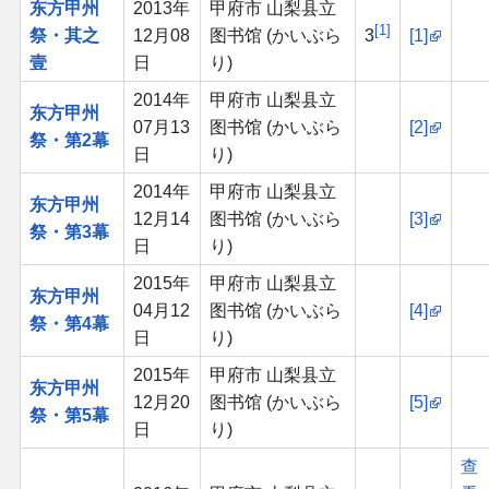
东方甲州
2013年
甲府市 山梨县立
1
祭・其之
12月08
图书馆 (かいぶら
3
[1]
其他
壹
日
り)
2014年
甲府市 山梨县立
联系管理员
东方甲州
07月13
图书馆 (かいぶら
[2]
祭・第2幕
日
り)
关于THBWiki
2014年
甲府市 山梨县立
东方甲州
12月14
图书馆 (かいぶら
[3]
捐款支持
祭・第3幕
日
り)
2015年
甲府市 山梨县立
东方甲州
04月12
图书馆 (かいぶら
[4]
祭・第4幕
日
り)
2015年
甲府市 山梨县立
东方甲州
12月20
图书馆 (かいぶら
[5]
祭・第5幕
日
り)
查