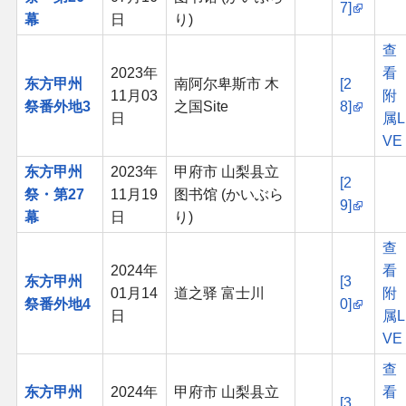
7]
幕
日
り)
查
2023年
看
东方甲州
南阿尔卑斯市 木
[2
11月03
附
祭番外地3
之国Site
8]
日
属L
VE
东方甲州
2023年
甲府市 山梨县立
[2
祭・第27
11月19
图书馆 (かいぶら
9]
幕
日
り)
查
2024年
看
东方甲州
[3
01月14
道之驿 富士川
附
祭番外地4
0]
日
属L
VE
查
东方甲州
2024年
甲府市 山梨县立
看
[3