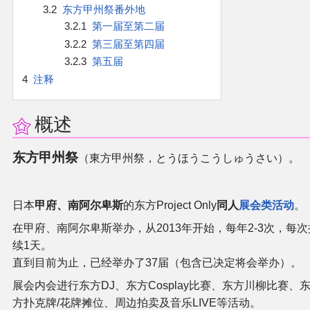
3.2
东方甲州祭番外地
二次创作与活动
3.2.1
第一届至第二届
3.2.2
第三届至第四届
3.2.3
第五届
展会及活动导航
4
注释
展会作品列表
概述
商业二次创作
东方甲州祭
（東方甲州祭，とうほうこうしゅうさい）。
同人二次创作
日本
甲府、南阿尔卑斯
的东方Project Only
同人
展会类活动
。
同人社团列表
在甲府、南阿尔卑斯举办，从2013年开始，每年2-3次，每次
续1天。
同人志分类
直到目前为止，已经举办了37届（包含已决定将会举办）。
展会内会进行东方DJ、东方Cosplay比赛、东方川柳比赛、
同人专辑分类
方扑克牌/花牌摊位、周边拍卖及音乐LIVE等活动。