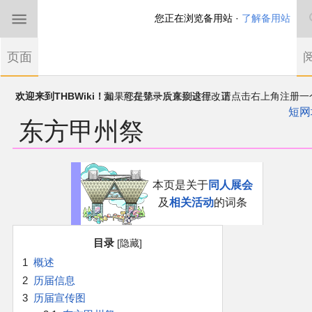
您正在浏览备用站 ·
了解备用站
首页
页面
东方Project
欢迎来到THBWiki！
如果您是第一次来到这里，请点击右上角注册一
有任何意见、建议、求助、反馈都可以在
帐户
讨论板
提出
短网
东方甲州祭
THBWiki以专业性和准确性为目标，如果你发现了任何确定的错误或
东方同人规约
漏，可在登录后直接进行改正
近期新闻
跳
跳
本页是关于
同人展会
到
到
及
相关活动
的词条
导
搜
沙盒（建议使用）
航
索
目录
讨论板
1
概述
2
历届信息
加入我们
3
历届宣传图