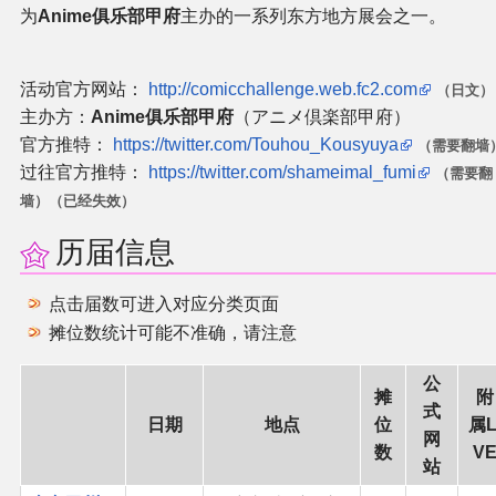
为
Anime俱乐部甲府
主办的一系列东方地方展会之一。
同人软件列表
同人角色列表
活动官方网站：
http://comicchallenge.web.fc2.com
（日文）
主办方：
Anime俱乐部甲府
（アニメ倶楽部甲府）
同人视频列表
官方推特：
https://twitter.com/Touhou_Kousyuya
（需要翻墙
过往官方推特：
https://twitter.com/shameimal_fumi
（需要翻
其他形式同人
墙）
（已经失效）
历届信息
THB相关项目
点击届数可进入对应分类页面
THB策划
摊位数统计可能不准确，请注意
THB衍生
公
摊
附
式
日期
地点
位
属L
THB媒体
网
数
V
站
THB协力