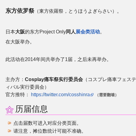
官方作品
东方依罗祭
（東方依羅祭，とうほうよぎらさい）。
官方游戏
日本
大阪
的东方Project Only
同人
展会类活动
。
官方音乐
在大阪举办。
官方书籍
此活动在2014年间共举办了1届，之后未再举办。
官方角色
主办方：
Cosplay痛车祭实行委员会
（コスプレ痛車フェス
公式资料
ィバル実行委員会）
官方推特：
https://twitter.com/cosshinra
（需要翻墙）
游戏攻略
历届信息
东方相关活动
点击届数可进入对应分类页面。
请注意，摊位数统计可能不准确。
其他相关项目