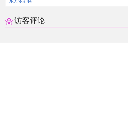
东方依罗祭
同人软件列表
访客评论
同人角色列表
同人视频列表
其他形式同人
THB相关项目
THB策划
THB衍生
THB媒体
THB协力