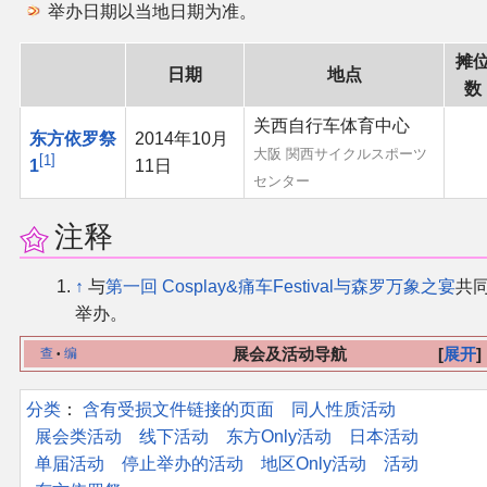
举办日期以当地日期为准。
二次创作与活动
摊
日期
地点
数
展会及活动导航
关西自行车体育中心
东方依罗祭
2014年10月
大阪 関西サイクルスポーツ
展会作品列表
1
1
11日
センター
商业二次创作
注释
同人二次创作
↑
与
第一回 Cosplay&痛车Festival与森罗万象之宴
共
举办。
同人社团列表
展会及活动导航
展开
查
编
•
同人志分类
分类
：​
含有受损文件链接的页面
同人性质活动
展会类活动
线下活动
东方Only活动
日本活动
同人专辑分类
单届活动
停止举办的活动
地区Only活动
活动