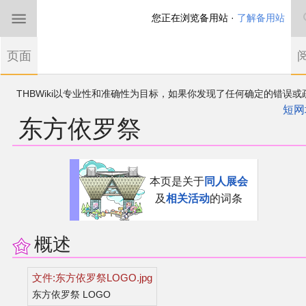
您正在浏览备用站 ·
了解备用站
首页
页面
东方Project
THBWiki以专业性和准确性为目标，如果你发现了任何确定的错误或
欢迎来到THBWiki！
漏，可在登录后直接进行改正
如果您是第一次来到这里，请点击右上角注册一
短网
东方依罗祭
有任何意见、建议、求助、反馈都可以在
帐户
讨论板
提出
东方同人规约
近期新闻
跳
跳
本页是关于
同人展会
到
到
及
相关活动
的词条
导
搜
沙盒（建议使用）
航
索
讨论板
概述
加入我们
文件:东方依罗祭LOGO.jpg
东方依罗祭 LOGO