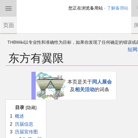
您正在浏览备用站 ·
了解备用站
首页
页面
东方Project
THBWiki以专业性和准确性为目标，如果你发现了任何确定的错误或
欢迎来到THBWiki！
漏，可在登录后直接进行改正
如果您是第一次来到这里，请点击右上角注册一
短网
东方有翼限
有任何意见、建议、求助、反馈都可以在
帐户
讨论板
提出
东方同人规约
近期新闻
跳
跳
本页是关于
同人展会
到
到
及
相关活动
的词条
导
搜
沙盒（建议使用）
航
索
目录
讨论板
1
概述
2
历届信息
加入我们
3
历届宣传图