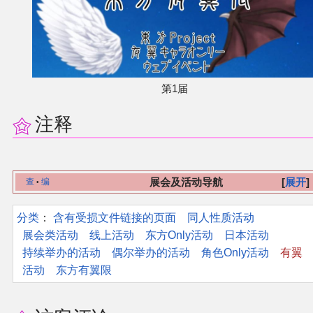
同人软件列表
同人角色列表
第1届
同人视频列表
注释
其他形式同人
THB相关项目
展会及活动导航
展开
查
编
•
THB策划
分类
：​
含有受损文件链接的页面
同人性质活动
展会类活动
线上活动
东方Only活动
日本活动
THB衍生
持续举办的活动
偶尔举办的活动
角色Only活动
有翼
活动
东方有翼限
THB媒体
THB协力