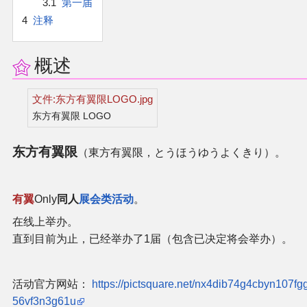
3.1
第一届
官方作品
4
注释
官方游戏
概述
官方音乐
文件:东方有翼限LOGO.jpg
官方书籍
东方有翼限 LOGO
东方有翼限
官方角色
（東方有翼限，とうほうゆうよくきり）。
公式资料
有翼
Only
同人
展会类活动
。
在线上举办。
游戏攻略
直到目前为止，已经举办了1届（包含已决定将会举办）。
东方相关活动
活动官方网站：
https://pictsquare.net/nx4dib74g4cbyn107fg
其他相关项目
56vf3n3g61u