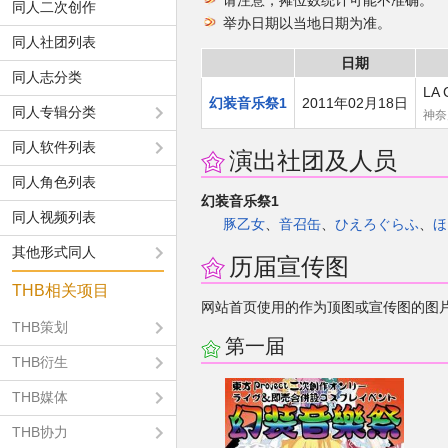
同人二次创作
举办日期以当地日期为准。
同人社团列表
日期
同人志分类
LA 
幻装音乐祭1
2011年02月18日
同人专辑分类
神奈
同人软件列表
演出社团及人员
同人角色列表
幻装音乐祭1
同人视频列表
豚乙女
、
音召缶
、
ひえろぐらふ
、
ほ
其他形式同人
历届宣传图
THB相关项目
网站首页使用的作为顶图或宣传图的图
THB策划
第一届
THB衍生
THB媒体
THB协力