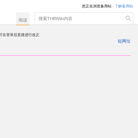
您正在浏览备用站 ·
了解备用站
搜
阅读
索
，可在登录后直接进行改正
注册一个帐户
短网址
出