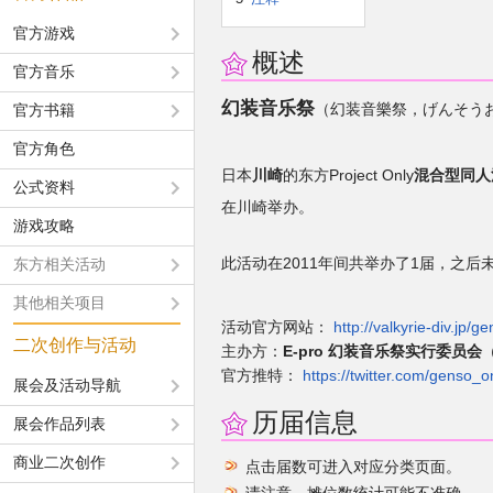
官方游戏
概述
官方音乐
幻装音乐祭
（幻装音樂祭，げんそう
官方书籍
官方角色
日本
川崎
的东方Project Only
混合型同人
公式资料
在川崎举办。
游戏攻略
此活动在2011年间共举办了1届，之后
东方相关活动
其他相关项目
活动官方网站：
http://valkyrie-div.jp/g
二次创作与活动
主办方：
E-pro 幻装音乐祭实行委员会
官方推特：
https://twitter.com/genso_
展会及活动导航
历届信息
展会作品列表
商业二次创作
点击届数可进入对应分类页面。
请注意，摊位数统计可能不准确。