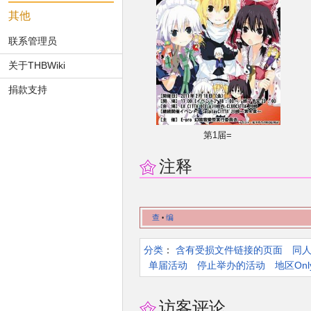
其他
联系管理员
关于THBWiki
捐款支持
第1届=
注释
查
编
•
分类
：​
含有受损文件链接的页面
同
单届活动
停止举办的活动
地区On
访客评论