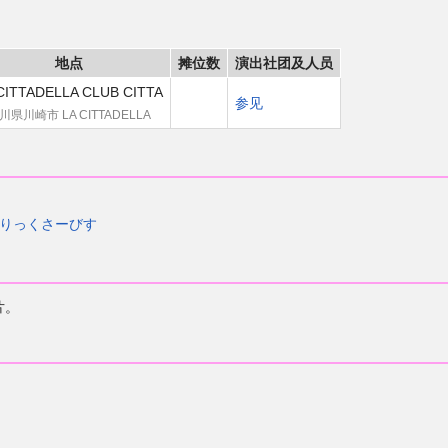
地点
摊位数
演出社团及人员
CITTADELLA CLUB CITTA
参见
川県川崎市 LA CITTADELLA
りっくさーびす
片。