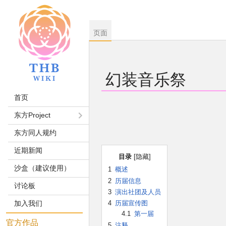
页面
幻装音乐祭
首页
跳
跳
东方Project
到
到
东方同人规约
导
搜
航
索
近期新闻
目录
沙盒（建议使用）
1
概述
2
历届信息
讨论板
3
演出社团及人员
加入我们
4
历届宣传图
4.1
第一届
官方作品
5
注释