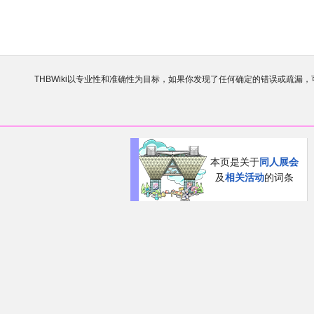
THBWiki以专业性和准确性为目标，如果你发现了任何确定的错误或疏漏
欢迎来到THBWiki！
如果您是第一次来到这里，请点击右上角
有任何意见、建议、求助、反馈都可以在
讨论板
提
本页是关于
同人展会
及
相关活动
的词条