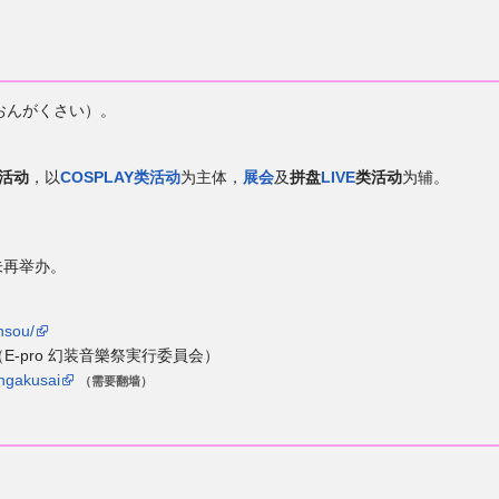
おんがくさい）。
活动
，以
COSPLAY类活动
为主体，
展会
及
拼盘
LIVE
类活动
为辅。
未再举办。
ensou/
（E-pro 幻装音樂祭実行委員会）
ongakusai
（需要翻墙）