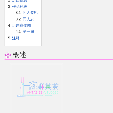
2
历届信息
官方作品
3
作品列表
3.1
同人专辑
官方游戏
3.2
同人志
4
历届宣传图
官方音乐
4.1
第一届
5
注释
官方书籍
概述
官方角色
公式资料
游戏攻略
东方相关活动
其他相关项目