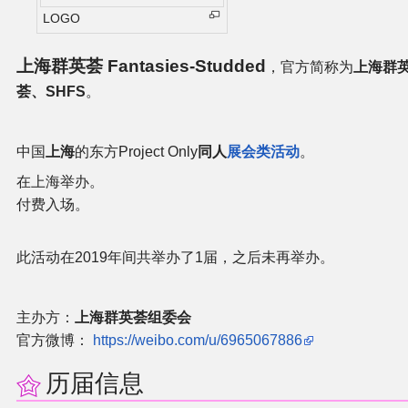
LOGO
二次创作与活动
上海群英荟 Fantasies-Studded
，官方简称为
上海群
展会及活动导航
荟、SHFS
。
展会作品列表
中国
上海
的东方Project Only
同人
展会类活动
。
商业二次创作
在上海举办。
付费入场。
同人二次创作
此活动在2019年间共举办了1届，之后未再举办。
同人社团列表
主办方：
上海群英荟组委会
同人志分类
官方微博：
https://weibo.com/u/6965067886
同人专辑分类
历届信息