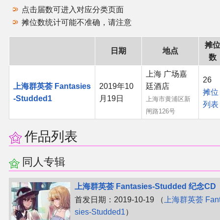
点击届数可进入对应分类页面
同人软件列表
摊位数统计可能不准确，请注意
同人角色列表
摊
日期
地点
数
同人视频列表
上海 广场嘉
26
上海群英荟 Fantasies
2019年10
廷酒店
其他形式同人
摊位
-Studded1
月19日
上海市黄浦区新
列表
闸路126号
THB相关项目
作品列表
THB策划
同人专辑
THB衍生
上海群英荟 Fantasies-Studded 纪念CD
THB媒体
首发日期：2019-10-19 （
上海群英荟 Fant
sies-Studded1
）
THB协力