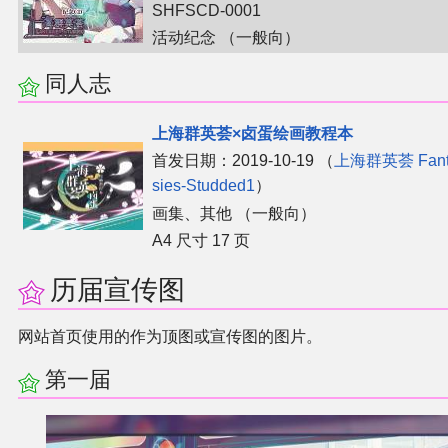
SHFSCD-0001
活动纪念 （一般向）
其他
同人志
联系管理员
上海群英荟×卤蛋绘画教程本
关于THBWiki
首发日期：2019-10-19 （
上海群英荟 Fant
sies-Studded1
）
捐款支持
画集、​其他 （一般向）
A4 尺寸 17 页
历届宣传图
网站首页使用的作为顶图或宣传图的图片。
第一届