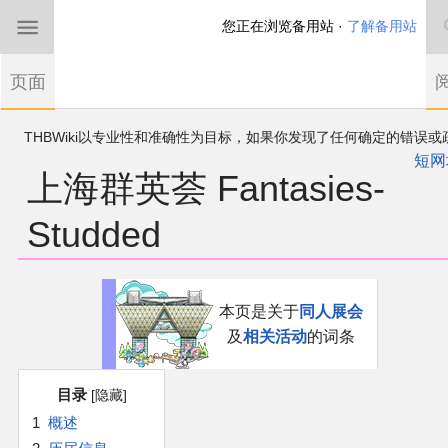
您正在浏览备用站 ·
了解备用站
首页
页面
东方Project
THBWiki以专业性和准确性为目标，如果你发现了任何确定的错误或
欢迎来到THBWiki！
漏，可在登录后直接进行改正
如果您是第一次来到这里，请点击右上角注册一
短网
上海群英荟 Fantasies-
有任何意见、建议、求助、反馈都可以在
帐户
讨论板
提出
东方同人规约
Studded
近期新闻
跳
跳
沙盒（建议使用）
本页是关于
同人展会
到
到
及
相关活动
的词条
导
搜
讨论板
航
索
目录
加入我们
1
概述