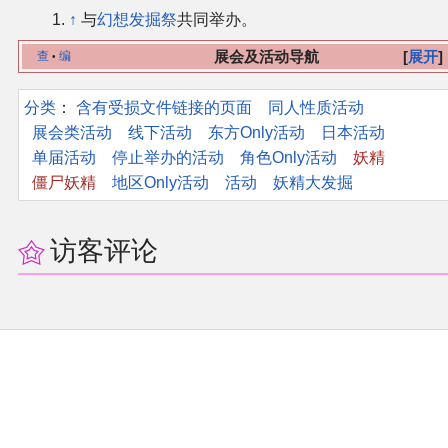
↑
与
幻想发掘祭
共同举办。
其他
展会及活动导航
展开
查
编
•
联系管理员
分类
：​
含有受损文件链接的页面
同人性质活动
展会类活动
线下活动
东方Only活动
日本活动
关于THBWiki
单届活动
停止举办的活动
角色Only活动
妖精
僵尸妖精
地区Only活动
活动
妖精大发掘
捐款支持
访客评论