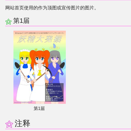
同人软件列表
网站首页使用的作为顶图或宣传图片的图片。
第1届
同人角色列表
同人视频列表
其他形式同人
THB相关项目
THB策划
THB衍生
第1届
THB媒体
注释
THB协力