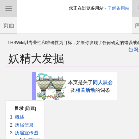
您正在浏览备用站 ·
了解备用站
首页
页面
东方Project
THBWiki以专业性和准确性为目标，如果你发现了任何确定的错误或
欢迎来到THBWiki！
漏，可在登录后直接进行改正
如果您是第一次来到这里，请点击右上角注册一
短网
妖精大发掘
有任何意见、建议、求助、反馈都可以在
帐户
讨论板
提出
东方同人规约
近期新闻
跳
跳
本页是关于
同人展会
到
到
及
相关活动
的词条
导
搜
沙盒（建议使用）
航
索
目录
讨论板
1
概述
2
历届信息
加入我们
3
历届宣传图