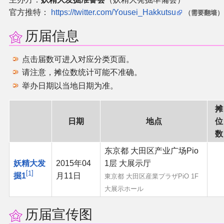
官方推特：
https://twitter.com/Yousei_Hakkutsu
（需要翻墙）
二次创作与活动
历届信息
展会及活动导航
点击届数可进入对应分类页面。
展会作品列表
请注意，摊位数统计可能不准确。
举办日期以当地日期为准。
商业二次创作
摊
日期
地点
位
同人二次创作
数
东京都 大田区产业广场Pio
同人社团列表
妖精大发
2015年04
1层 大展示厅
1
掘1
月11日
東京都 大田区産業プラザPiO 1F
同人志分类
大展示ホール
同人专辑分类
历届宣传图