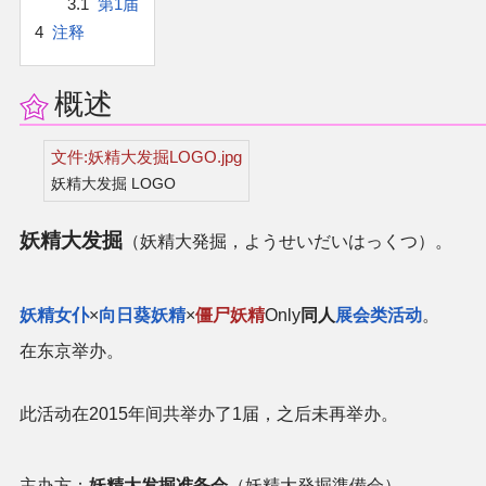
3.1
第1届
官方作品
4
注释
官方游戏
概述
官方音乐
文件:妖精大发掘LOGO.jpg
官方书籍
妖精大发掘 LOGO
妖精大发掘
官方角色
（妖精大発掘，ようせいだいはっくつ）。
公式资料
妖精女仆
×
向日葵妖精
×
僵尸妖精
Only
同人
展会类活动
。
在东京举办。
游戏攻略
此活动在2015年间共举办了1届，之后未再举办。
东方相关活动
其他相关项目
主办方：
妖精大发掘准备会
（妖精大発掘準備会）