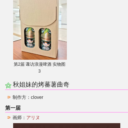
第2届 诹访浪漫啤酒 实物图
3
秋姐妹的烤蕃薯曲奇
制作方：clover
第一届
画师：
アリヌ