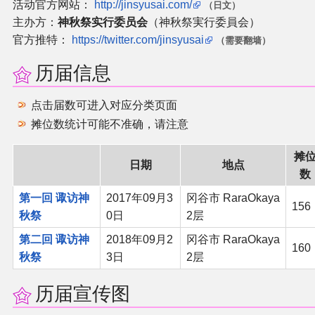
活动官方网站：
http://jinsyusai.com/
（日文）
同人软件列表
主办方：
神秋祭实行委员会
（神秋祭実行委員会）
官方推特：
https://twitter.com/jinsyusai
（需要翻墙）
同人角色列表
历届信息
同人视频列表
点击届数可进入对应分类页面
摊位数统计可能不准确，请注意
其他形式同人
摊
THB相关项目
日期
地点
数
第一回 诹访神
2017年09月3
冈谷市 RaraOkaya
THB策划
156
秋祭
0日
2层
THB衍生
第二回 诹访神
2018年09月2
冈谷市 RaraOkaya
160
秋祭
3日
2层
THB媒体
历届宣传图
THB协力