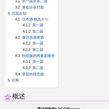
3.1
第一届至第二届
官方作品
3.2
展会目录封面
4
历届企划
官方游戏
4.1
日本酒 秋あがり
4.1.1
第一届
官方音乐
4.1.2
第二届
4.2
诹访浪漫啤酒
官方书籍
4.2.1
第一届
4.2.2
第二届
官方角色
4.3
秋姐妹的烤蕃薯曲奇
4.3.1
第一届
公式资料
4.3.2
第二届
4.4
早苗的得意烧
游戏攻略
5
注释
东方相关活动
概述
其他相关项目
诹访神秋祭LOGO/Banner