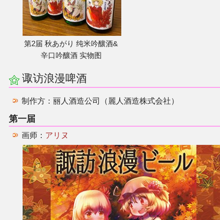
第2届 秋あがり 纯米吟釀酒&
辛口吟釀酒 实物图
诹访浪漫啤酒
制作方：丽人酒造公司（麗人酒造株式会社）
第一届
画师：
アリヌ