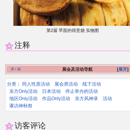
第2届 早苗的得意烧 实物图
注释
展会及活动导航
展开
查
编
•
分类
：​
同人性质活动
展会类活动
线下活动
东方Only活动
日本活动
停止举办的活动
地区Only活动
作品Only活动
东方风神录
活动
诹访神秋祭
访客评论