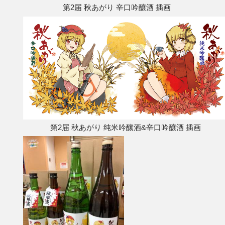
第2届 秋あがり 辛口吟釀酒 插画
第2届 秋あがり 纯米吟釀酒&辛口吟釀酒 插画