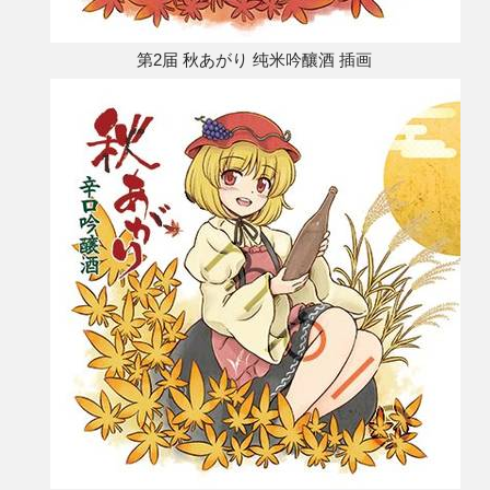
第2届 秋あがり 纯米吟釀酒 插画