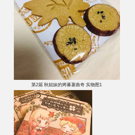
第2届 秋姐妹的烤蕃薯曲奇 实物图1