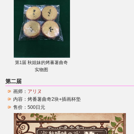
第1届 秋姐妹的烤蕃薯曲奇
实物图
第二届
画师：
アリヌ
内容：烤番薯曲奇2块+插画杯垫
售价：500日元