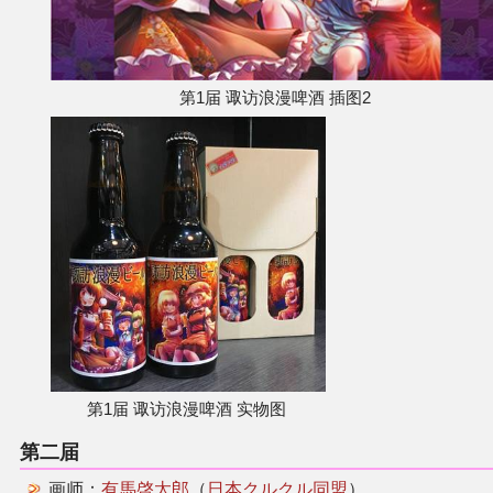
第1届 诹访浪漫啤酒 插图2
第1届 诹访浪漫啤酒 实物图
第二届
画师：
有馬啓太郎
（
日本クルクル同盟
）