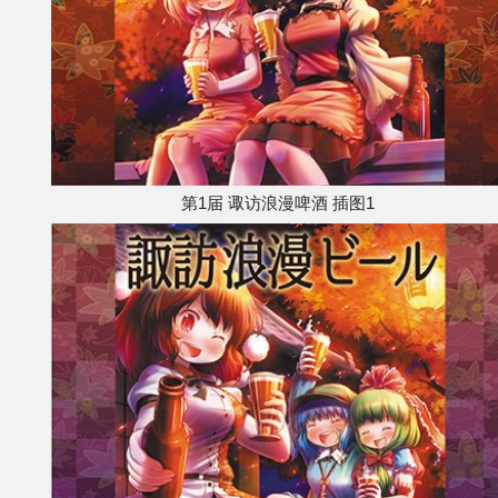
第1届 诹访浪漫啤酒 插图1