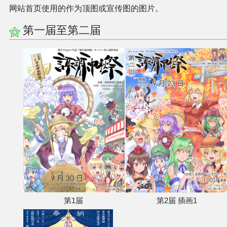
网站首页使用的作为顶图或宣传图的图片。
其他
第一届至第二届
联系管理员
关于THBWiki
捐款支持
第1届
第2届 插画1