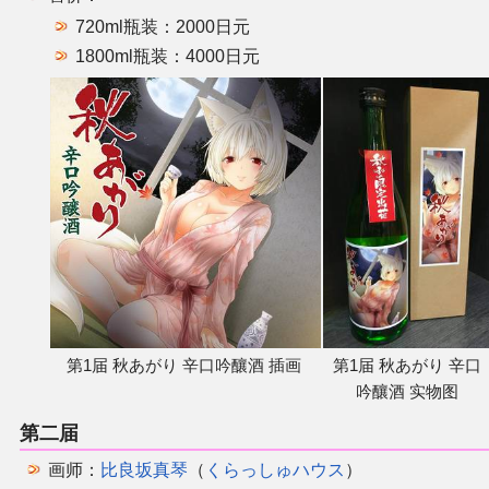
720ml瓶装：2000日元
1800ml瓶装：4000日元
第1届 秋あがり 辛口吟釀酒 插画
第1届 秋あがり 辛口
吟釀酒 实物图
第二届
画师：
比良坂真琴
（
くらっしゅハウス
）