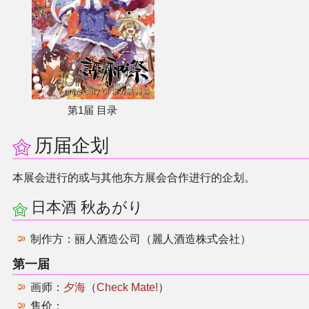
第1届 目录
历届企划
本展会进行的或与其他东方展会合作进行的企划。
日本酒 秋あがり
制作方：丽人酒造公司（麗人酒造株式会社）
第一届
画师：
夕海
（
Check Mate!
）
售价：