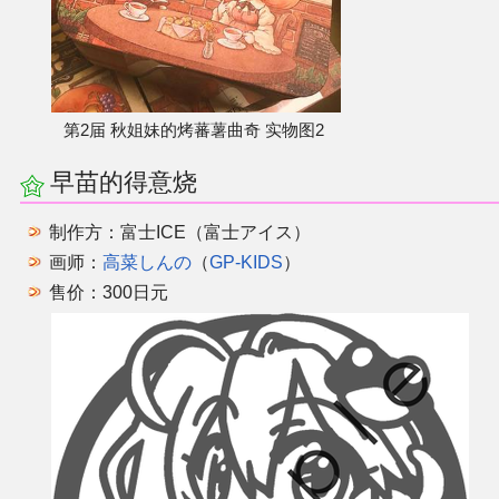
第2届 秋姐妹的烤蕃薯曲奇 实物图2
早苗的得意烧
制作方：富士ICE（富士アイス）
画师：
高菜しんの
（
GP-KIDS
）
售价：300日元