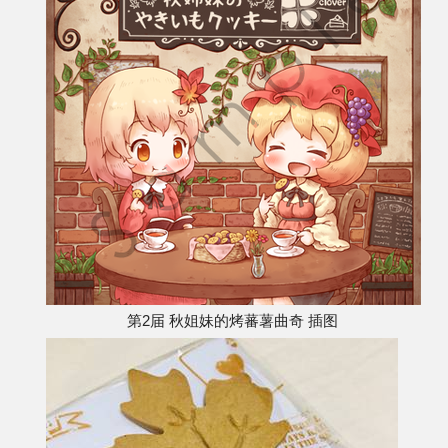
第2届 秋姐妹的烤蕃薯曲奇 插图