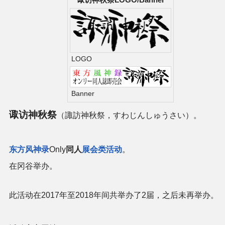
二次创作与活动
展会及活动导航
LOGO
展会作品列表
Banner
商业二次创作
诹访神秋祭
（諏訪神秋祭，すわじんしゅうさい）。
同人二次创作
东方风神录
Only
同人
展会类活动
。
同人社团列表
在冈谷举办。
同人志分类
此活动在2017年至2018年间共举办了2届，之后未再举办。
同人专辑分类