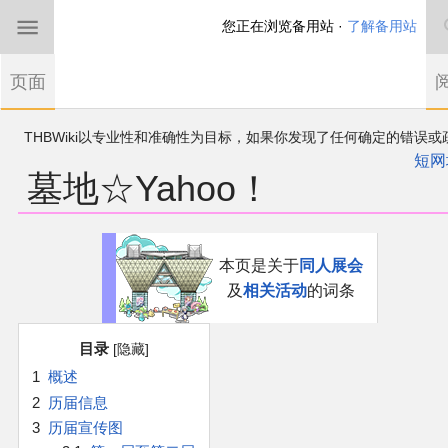
您正在浏览备用站 ·
了解备用站
首页
页面
东方Project
THBWiki以专业性和准确性为目标，如果你发现了任何确定的错误或
欢迎来到THBWiki！
漏，可在登录后直接进行改正
如果您是第一次来到这里，请点击右上角注册一
短网
墓地☆Yahoo！
有任何意见、建议、求助、反馈都可以在
帐户
讨论板
提出
东方同人规约
近期新闻
跳
跳
本页是关于
同人展会
到
到
及
相关活动
的词条
导
搜
沙盒（建议使用）
航
索
目录
讨论板
1
概述
2
历届信息
加入我们
3
历届宣传图