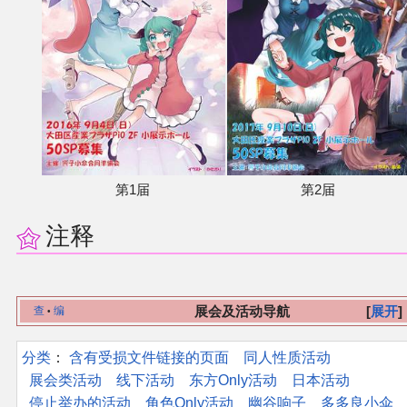
其他
联系管理员
关于THBWiki
捐款支持
第1届
第2届
注释
展会及活动导航
展开
查
编
•
分类
：​
含有受损文件链接的页面
同人性质活动
展会类活动
线下活动
东方Only活动
日本活动
停止举办的活动
角色Only活动
幽谷响子
多多良小伞