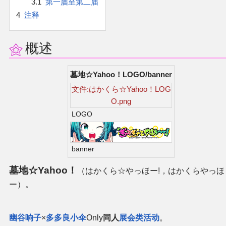
3.1
第一届至第二届
官方作品
4
注释
官方游戏
概述
官方音乐
墓地☆Yahoo！LOGO/banner
官方书籍
文件:はかくら☆Yahoo！LOG
O.png
官方角色
LOGO
公式资料
banner
游戏攻略
墓地☆Yahoo！
（はかくら☆やっほー!，はかくらやっほ
ー）。
东方相关活动
幽谷响子
×
多多良小伞
Only
同人
展会类活动
。
其他相关项目