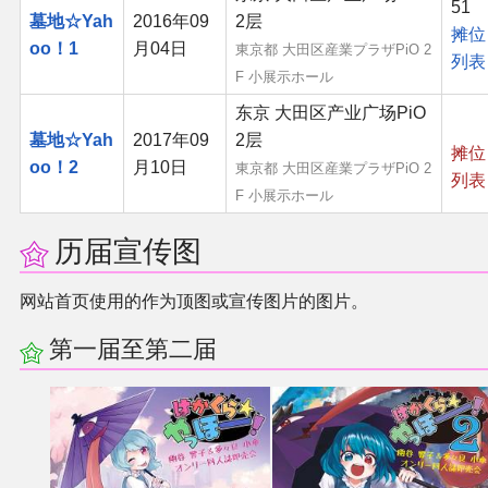
51
墓地☆Yah
2016年09
2层
同人软件列表
摊位
oo！1
月04日
東京都 大田区産業プラザPiO 2
列表
F 小展示ホール
同人角色列表
东京 大田区产业广场PiO
同人视频列表
墓地☆Yah
2017年09
2层
摊位
oo！2
月10日
東京都 大田区産業プラザPiO 2
列表
F 小展示ホール
其他形式同人
历届宣传图
THB相关项目
网站首页使用的作为顶图或宣传图片的图片。
THB策划
第一届至第二届
THB衍生
THB媒体
THB协力