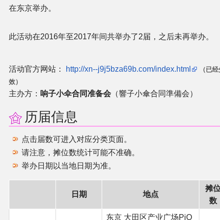
在东京举办。
二次创作与活动
此活动在2016年至2017年间共举办了2届，之后未再举办。
展会及活动导航
活动官方网站：
http://xn--j9j5bza69b.com/index.html
（已经
展会作品列表
效）
主办方：
响子小伞合同准备会
（響子小傘合同準備会）
商业二次创作
历届信息
同人二次创作
点击届数可进入对应分类页面。
同人社团列表
请注意，摊位数统计可能不准确。
举办日期以当地日期为准。
同人志分类
摊
日期
地点
数
同人专辑分类
东京 大田区产业广场PiO