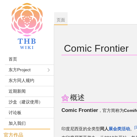
页面
Comic Frontier
首页
跳
跳
东方Project
到
到
东方同人规约
导
搜
航
索
近期新闻
概述
沙盒（建议使用）
Comic Frontier
，官方简称为
Comif
讨论板
加入我们
印度尼西亚
的全类型
同人
展会类活动
。
官方作品