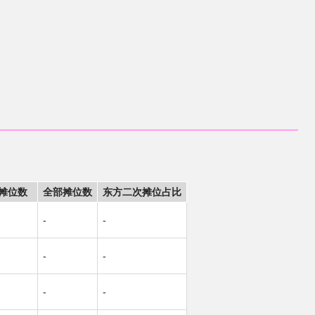
摊位数
全部摊位数
东方二次摊位占比
-
-
-
-
-
-