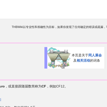
THBWiki以专业性和准确性为目标，如果你发现了任何确定的错误或疏漏
欢迎来到THBWiki！
如果您是第一次来到这里，请点击右上角
有任何意见、建议、求助、反馈都可以在
讨论板
提
本页是关于
同人展会
及
相关活动
的词条
uro
，或直接跟随届数简称为
CF
，例如CF12。
1