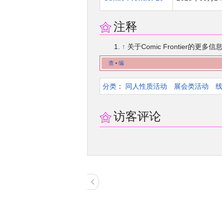
注释
↑
关于Comic Frontier的
查
编
•
分类
：​
同人性质活动
展会类活动
访客评论