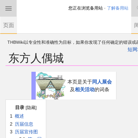
您正在浏览备用站 ·
了解备用站
首页
页面
东方Project
THBWiki以专业性和准确性为目标，如果你发现了任何确定的错误或
欢迎来到THBWiki！
漏，可在登录后直接进行改正
如果您是第一次来到这里，请点击右上角注册一
短网
东方人偶城
有任何意见、建议、求助、反馈都可以在
帐户
讨论板
提出
东方同人规约
近期新闻
跳
跳
本页是关于
同人展会
到
到
及
相关活动
的词条
导
搜
沙盒（建议使用）
航
索
目录
讨论板
1
概述
2
历届信息
加入我们
3
历届宣传图