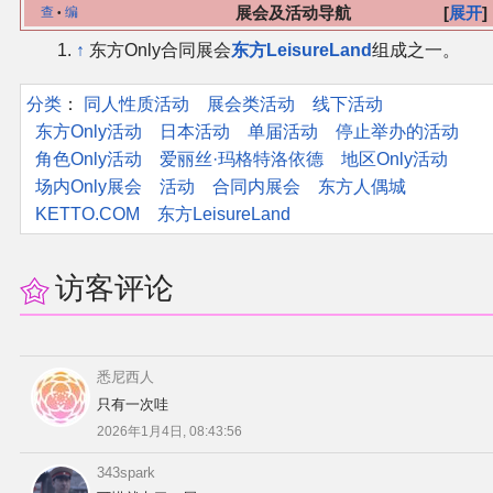
展会及活动导航
展开
查
编
•
↑
东方Only合同展会
东方LeisureLand
组成之一。
其他
分类
：​
同人性质活动
展会类活动
线下活动
联系管理员
东方Only活动
日本活动
单届活动
停止举办的活动
角色Only活动
爱丽丝·玛格特洛依德
地区Only活动
关于THBWiki
场内Only展会
活动
合同内展会
东方人偶城
KETTO.COM
东方LeisureLand
捐款支持
访客评论
悉尼西人
只有一次哇
2026年1月4日, 08:43:56
343spark