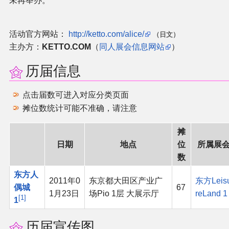
未再举办。
二次创作与活动
活动官方网站：
http://ketto.com/alice/
（日文）
展会及活动导航
主办方：
KETTO.COM
（
同人展会信息网站
）
历届信息
展会作品列表
点击届数可进入对应分类页面
商业二次创作
摊位数统计可能不准确，请注意
同人二次创作
摊
日期
地点
位
所属展
同人社团列表
数
东方人
2011年0
东京都大田区产业广
东方Leis
同人志分类
偶城
67
1月23日
场Pio 1层 大展示厅
reLand 1
1
1
同人专辑分类
历届宣传图