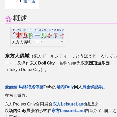
3.1
第一届
官方作品
官方游戏
概述
官方音乐
东方人偶城 LOGO
官方书籍
东方人偶城
（東方ドールシティー，とうほうどーるして
官方角色
ー），又译作
东方Doll City
，名称Neta为
东京圆顶游乐园
（Tokyo Dome City）。
公式资料
游戏攻略
爱丽丝·玛格特洛依德
Only的
场内Only
同人
展会类活动
。
在东京举办。
东方相关活动
东方Project Only合同展会
东方LeisureLand
组成之一。
以
场内Only展会
的形式在
东方LeisureLand
内举办了1届，之
其他相关项目