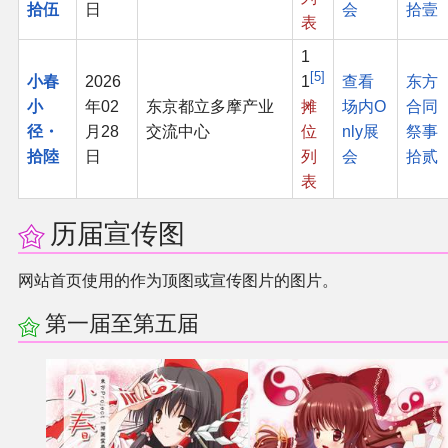
拾伍
日
会
拾壹
表
1
5
小春
2026
1
查看
东方
小
年02
东京都立多摩产业
摊
场内O
合同
径・
月28
交流中心
位
nly展
祭事
拾陸
日
列
会
拾贰
表
历届宣传图
网站首页使用的作为顶图或宣传图片的图片。
第一届至第五届