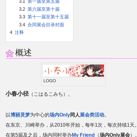
3.1
第一届至第五届
官方作品
3.2
第六届至第十届
3.3
第十一届至第十五届
官方游戏
3.4
合同展会目录封面
4
注释
官方音乐
概述
官方书籍
官方角色
LOGO
公式资料
小春小径
（こはるこみち）。
游戏攻略
以
博丽灵梦
为中心的
场内Only
同人
展会类活动
。
东方相关活动
在东京、川崎举办，从2010年开始，每年1次，每次持续1天
其他相关项目
在第5届及之后，场内同时举办
My Friend
（
场内Only展会
）