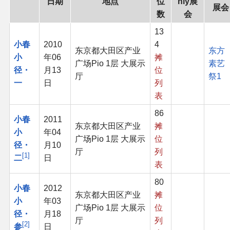
日期
地点
位
nly展
展会
同人软件列表
数
会
13
同人角色列表
小春
2010
4
东京都大田区产业
东方
小
年06
摊
广场Pio 1层 大展示
素艺
同人视频列表
径・
月13
位
厅
祭1
一
日
列
其他形式同人
表
86
THB相关项目
小春
2011
东京都大田区产业
摊
小
年04
广场Pio 1层 大展示
位
径・
月10
THB策划
厅
列
1
二
日
表
THB衍生
80
小春
2012
东京都大田区产业
摊
小
年03
THB媒体
广场Pio 1层 大展示
位
径・
月18
厅
列
2
参
日
THB协力