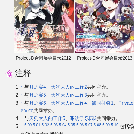
Project-D合同展会目录2012
Project-D合同展会目录2013
注释
↑
与
月之宴4
、
天狗大人的工作2
共同举办。
↑
与
月之宴5
、
天狗大人的工作3
共同举办。
↑
与
月之宴6
、
天狗大人的工作4
、
御阿礼祭1
、
Privat
ervice
共同举办。
↑
与
天狗大人的工作5
、
诹访子乐园2
共同举办。
5.00
5.01
5.02
5.03
5.04
5.05
5.06
5.07
5.08
5.09
5.10
↑
包括
内Only展会的摊位数。