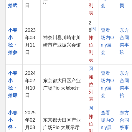
厅
拾弐
日
列
会
捌
表
2
5
小春
2023
8
查看
东方
小
年03
神奈川县川崎市川
摊
场内O
合同
径・
月11
崎市产业振兴会馆
位
nly展
祭事
拾参
日
列
会
玖
表
5
小春
2024
查看
东方
摊
小
年02
东京都大田区产业
场内O
合同
位
径・
月10
广场Pio 大展示厅
nly展
祭事
列
拾肆
日
会
拾
表
5
小春
2025
查看
东方
摊
小
年02
东京都大田区产业
场内O
合同
位
径・
月08
广场Pio 大展示厅
nly展
祭事
列