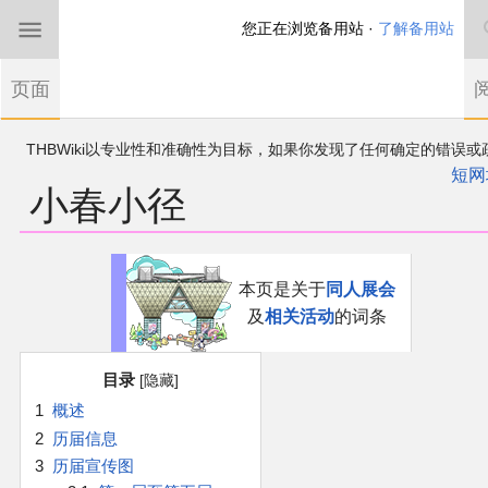
您正在浏览备用站 ·
了解备用站
首页
页面
东方Project
欢迎来到THBWiki！
如果您是第一次来到这里，请点击右上角注册一
有任何意见、建议、求助、反馈都可以在
帐户
讨论板
提出
短网
小春小径
THBWiki以专业性和准确性为目标，如果你发现了任何确定的错误或
东方同人规约
漏，可在登录后直接进行改正
近期新闻
跳
跳
本页是关于
同人展会
到
到
及
相关活动
的词条
导
搜
沙盒（建议使用）
航
索
目录
讨论板
1
概述
2
历届信息
加入我们
3
历届宣传图