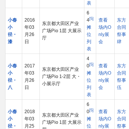
表
6
5
小春
2016
4
查看
东方
东京都大田区产业
小
年03
摊
场内O
合同
广场Pio 1层 大展示
径・
月26
位
nly展
祭事
厅
漆
日
列
会
肆
表
4
5
小春
2017
0
查看
东方
东京都大田区产业
小
年03
摊
场内O
合同
广场Pio 1-2层 大・
径・
月26
位
nly展
祭事
小展示厅
八
日
列
会
伍
表
6
5
小春
2018
0
查看
东方
东京都大田区产业
小
年03
摊
场内O
合同
广场Pio 1层 大展示
径・
月25
位
nly展
祭事