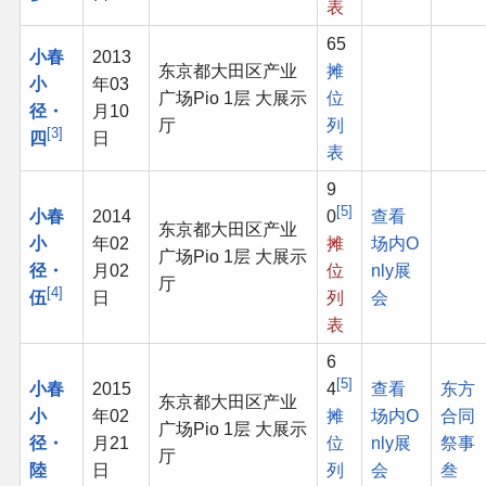
表
65
其他
小春
2013
东京都大田区产业
摊
小
年03
广场Pio 1层 大展示
位
联系管理员
径・
月10
厅
列
3
四
日
表
关于THBWiki
9
5
小春
2014
0
查看
捐款支持
东京都大田区产业
小
年02
摊
场内O
广场Pio 1层 大展示
径・
月02
位
nly展
厅
4
伍
日
列
会
表
6
5
小春
2015
4
查看
东方
东京都大田区产业
小
年02
摊
场内O
合同
广场Pio 1层 大展示
径・
月21
位
nly展
祭事
厅
陸
日
列
会
叁