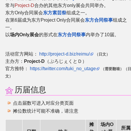
常与
Project-D
合办的其他东方only展会共同举办。
二次创作与活动
东方Only合同展会
东方素芸祭
组成之一。
在第6届成为东方Project Only合同展会
东方合同祭事
组成之
展会及活动导航
一。
以
场内Only展会
的形式在
东方合同祭事
内举办了10届。
展会作品列表
活动官方网站：
http://project-d.biz/reimu/
（日文）
商业二次创作
主办方：
Project-D
（ぷろじぇくとＤ）
官方推特：
https://twitter.com/tuki_no_utage
（需要翻墙）
（
同人二次创作
文）
历届信息
同人社团列表
点击届数可进入对应分类页面
同人志分类
摊位数统计可能不准确，请注意
同人专辑分类
摊
场内O
所属