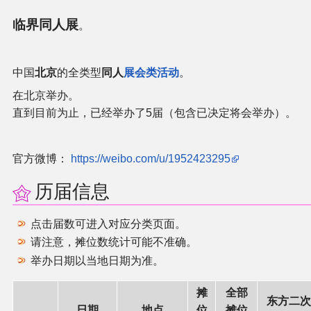
官方作品
临界同人展
。
官方游戏
中国
北京
的全类型
同人
展会类活动
。
官方音乐
在北京举办。
直到目前为止，已经举办了5届（包含已决定将会举办）。
官方书籍
官方角色
官方微博：
https://weibo.com/u/1952423295
历届信息
公式资料
点击届数可进入对应分类页面。
游戏攻略
请注意，摊位数统计可能不准确。
举办日期以当地日期为准。
东方相关活动
摊
全部
东方二次
其他相关项目
日期
地点
位
摊位