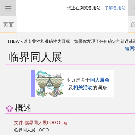
您正在浏览备用站 ·
了解备用站
首页
页面
东方Project
THBWiki以专业性和准确性为目标，如果你发现了任何确定的错误或
欢迎来到THBWiki！
漏，可在登录后直接进行改正
如果您是第一次来到这里，请点击右上角注册一
短网
临界同人展
有任何意见、建议、求助、反馈都可以在
帐户
讨论板
提出
东方同人规约
近期新闻
跳
跳
本页是关于
同人展会
到
到
及
相关活动
的词条
导
搜
沙盒（建议使用）
航
索
讨论板
概述
加入我们
文件:临界同人展LOGO.jpg
临界同人展 LOGO