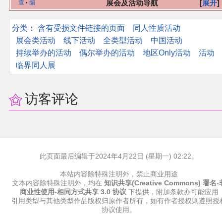
展会及活动导航
展开
查
编
•
同人软件列表
分类
：​
含有受损文件链接的页面
同人性质活动
同人角色列表
展会类活动
线下活动
全类型活动
中国活动
持续举办的活动
偶尔举办的活动
地区Only活动
活动
同人视频列表
临界同人展
其他形式同人
访客评论
THB相关项目
THB策划
此页面最后编辑于2024年4月22日 (星期一) 02:22。
THB衍生
本站内容除特殊注明外，禁止商业用途
文本内容除特殊注明外，均在
知识共享(Creative Commons) 署名-
商业性使用-相同方式共享 3.0 协议
下提供，附加条款亦可能应用
THB媒体
引用类型与其他类型作品版权归原作者所有，如有作者授权则遵照授
协议使用。
THB协力