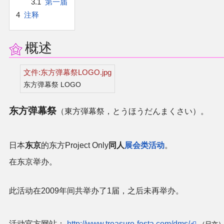
3.1
第一届
官方作品
4
注释
官方游戏
概述
官方音乐
文件:东方弹幕祭LOGO.jpg
官方书籍
东方弹幕祭 LOGO
东方弹幕祭
官方角色
（東方弾幕祭，とうほうだんまくさい）。
公式资料
日本
东京
的东方Project Only
同人
展会类活动
。
在东京举办。
游戏攻略
此活动在2009年间共举办了1届，之后未再举办。
东方相关活动
其他相关项目
活动官方网站：
http://www.treasure-festa.com/dms/