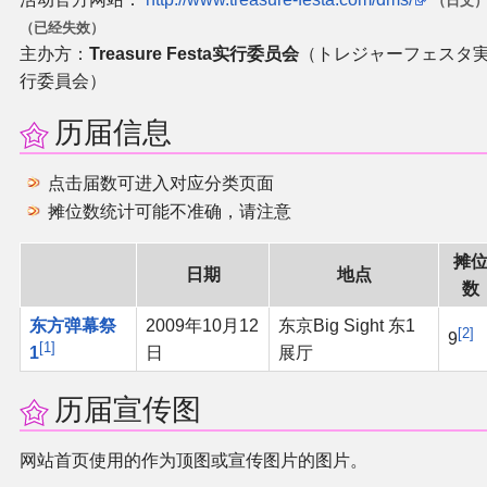
（日文
（已经失效）
二次创作与活动
主办方：
Treasure Festa实行委员会
（トレジャーフェスタ
行委員会）
展会及活动导航
历届信息
展会作品列表
点击届数可进入对应分类页面
摊位数统计可能不准确，请注意
商业二次创作
摊
同人二次创作
日期
地点
数
东方弹幕祭
2009年10月12
东京Big Sight 东1
同人社团列表
2
9
1
1
日
展厅
同人志分类
历届宣传图
同人专辑分类
网站首页使用的作为顶图或宣传图片的图片。