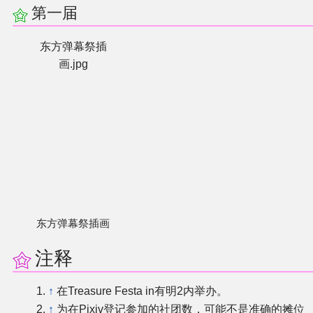
第一届
同人软件列表
东方弹幕祭插
同人角色列表
画.jpg
同人视频列表
其他形式同人
THB相关项目
THB策划
东方弹幕祭插画
THB衍生
注释
THB媒体
↑
在Treasure Festa in有明2内举办。
↑
为在Pixiv登记参加的社团数，可能不是准确的摊位
THB协力