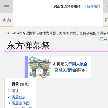
您正在浏览备用站 ·
了解备用站
首页
页面
东方Project
THBWiki以专业性和准确性为目标，如果你发现了任何确定的错误或
欢迎来到THBWiki！
漏，可在登录后直接进行改正
如果您是第一次来到这里，请点击右上角注册一
短网
东方弹幕祭
有任何意见、建议、求助、反馈都可以在
帐户
讨论板
提出
东方同人规约
近期新闻
跳
跳
本页是关于
同人展会
到
到
及
相关活动
的词条
导
搜
沙盒（建议使用）
航
索
目录
讨论板
1
概述
2
历届信息
加入我们
3
历届宣传图