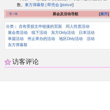
数。
東方弾幕祭 | 即売会 [pixiv
]
其他
展会及活动导航
展开
查
编
•
联系管理员
分类
：​
含有受损文件链接的页面
同人性质活动
展会类活动
线下活动
东方Only活动
日本活动
关于THBWiki
单届活动
停止举办的活动
地区Only活动
活动
东方弹幕祭
捐款支持
访客评论