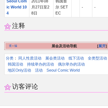
Seoul Com
2011年08
韩国首
ic World 10
月27日至2
尔 SET
-
-
二次创作与活动
4
8日
EC
展会及活动导航
注释
展会作品列表
展会及活动导航
展开
查
编
•
商业二次创作
分类
：​
同人性质活动
展会类活动
线下活动
全类型活动
同人二次创作
韩国活动
持续举办的活动
偶尔举办的活动
地区Only活动
活动
Seoul Comic World
同人社团列表
访客评论
同人志分类
同人专辑分类