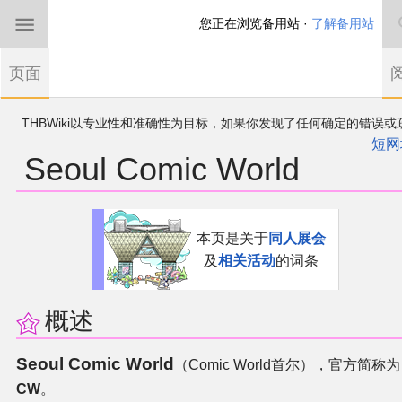
您正在浏览备用站 ·
了解备用站
首页
页面
东方Project
THBWiki以专业性和准确性为目标，如果你发现了任何确定的错误或
欢迎来到THBWiki！
漏，可在登录后直接进行改正
如果您是第一次来到这里，请点击右上角注册一
短网
Seoul Comic World
有任何意见、建议、求助、反馈都可以在
帐户
讨论板
提出
东方同人规约
近期新闻
跳
跳
本页是关于
同人展会
到
到
及
相关活动
的词条
导
搜
沙盒（建议使用）
航
索
讨论板
概述
Seoul Comic World
加入我们
（Comic World首尔），官方简称为
CW
。