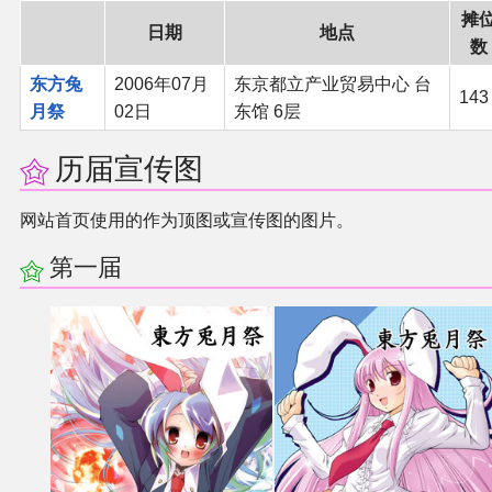
摊
同人软件列表
日期
地点
数
同人角色列表
东方兔
2006年07月
东京都立产业贸易中心 台
143
月祭
02日
东馆 6层
同人视频列表
历届宣传图
其他形式同人
网站首页使用的作为顶图或宣传图的图片。
THB相关项目
第一届
THB策划
THB衍生
THB媒体
THB协力