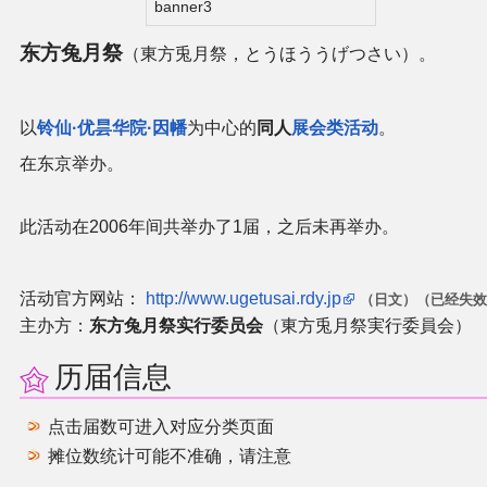
banner3
二次创作与活动
东方兔月祭
（東方兎月祭，とうほううげつさい）。
展会及活动导航
以
铃仙·优昙华院·因幡
为中心的
同人
展会类活动
。
展会作品列表
在东京举办。
商业二次创作
此活动在2006年间共举办了1届，之后未再举办。
同人二次创作
活动官方网站：
http://www.ugetusai.rdy.jp
（日文）
（已经失效
主办方：
东方兔月祭实行委员会
（東方兎月祭実行委員会）
同人社团列表
历届信息
同人志分类
点击届数可进入对应分类页面
同人专辑分类
摊位数统计可能不准确，请注意