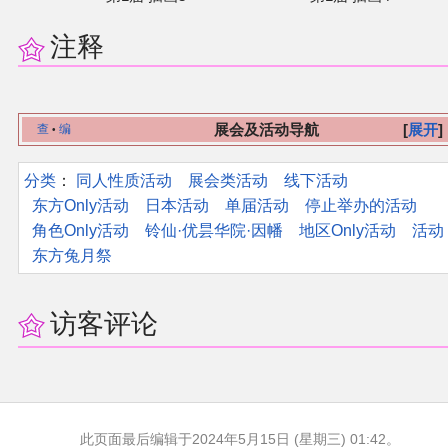
注释
展会及活动导航
展开
查
编
•
分类
：​
同人性质活动
展会类活动
线下活动
东方Only活动
日本活动
单届活动
停止举办的活动
角色Only活动
铃仙·优昙华院·因幡
地区Only活动
活动
东方兔月祭
访客评论
此页面最后编辑于2024年5月15日 (星期三) 01:42。