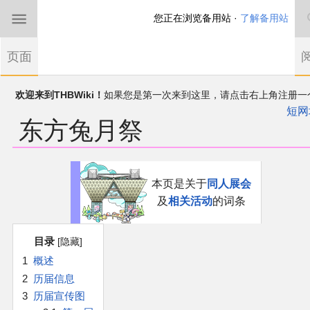
您正在浏览备用站 ·
了解备用站
首页
页面
东方Project
欢迎来到THBWiki！
如果您是第一次来到这里，请点击右上角注册一
有任何意见、建议、求助、反馈都可以在
帐户
讨论板
提出
短网
东方兔月祭
THBWiki以专业性和准确性为目标，如果你发现了任何确定的错误或
东方同人规约
漏，可在登录后直接进行改正
近期新闻
跳
跳
本页是关于
同人展会
到
到
及
相关活动
的词条
导
搜
沙盒（建议使用）
航
索
目录
讨论板
1
概述
2
历届信息
加入我们
3
历届宣传图