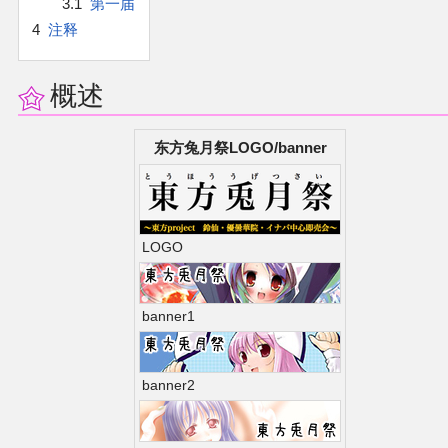
3.1
第一届
官方作品
4
注释
官方游戏
概述
官方音乐
东方兔月祭LOGO/banner
官方书籍
官方角色
LOGO
公式资料
banner1
游戏攻略
东方相关活动
banner2
其他相关项目