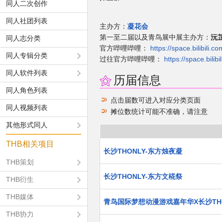
同人二次创作
同人社团列表
主办方：
凝花会
第一至二届以及青鸟展中展主办方：
沅
同人志分类
官方哔哩哔哩：
https://space.bilibili.
同人专辑分类
过往官方哔哩哔哩：
https://space.bili
同人软件列表
历届信息
同人角色列表
点击届数可进入对应分类页面
同人视频列表
摊位数统计可能不准确，请注意
其他形式同人
THB相关项目
长沙THONLY-东方烛夜凝
THB策划
长沙THONLY-东方文椛祭
THB衍生
THB媒体
青鸟国际梦想动漫游戏嘉年华X长沙T
THB协力