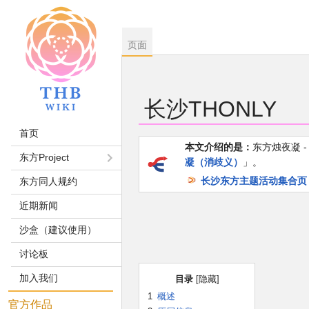
页面
长沙THONLY
首页
本文介绍的是：
东方烛夜凝 
跳
跳
东方Project
凝（消歧义）
」。
到
到
长沙东方主题活动集合页
东方同人规约
导
搜
航
索
近期新闻
沙盒（建议使用）
讨论板
加入我们
目录
1
概述
官方作品