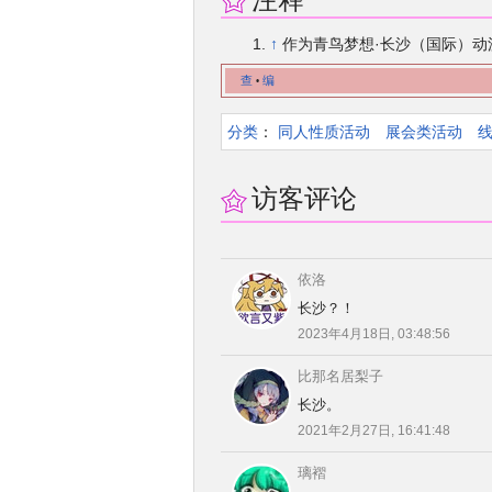
↑
作为青鸟梦想·长沙（国际）动
查
编
•
分类
：​
同人性质活动
展会类活动
访客评论
依洛
长沙？！
2023年4月18日, 03:48:56
比那名居梨子
长沙。
2021年2月27日, 16:41:48
璃褶