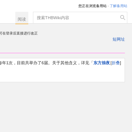
您正在浏览备用站 ·
了解备用站
搜
阅读
索
，可在登录后直接进行改正
注册一个帐户
短网址
出
活动，每年1次，目前共举办了6届。关于其他含义，详见「
东方烛夜
折叠