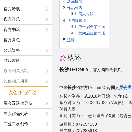
2
历届信息
3
作品列表
官方游戏
3.1
同人专辑
官方音乐
4
历届宣传图
4.1
第一届至第三届
官方书籍
4.2
第四届至第六届
官方角色
5
注释
公式资料
概述
游戏攻略
长沙THONLY
，官方简称为
长T
。
东方相关活动
其他相关项目
中国
长沙
的东方Project Only
同人
展会类
二次创作与活动
在长沙举办，从2018年开始，每年1次，
举办时间为：10:00-17:00（第5届）
展会及活动导航
（当
付费入场。
展会作品列表
直到目前为止，已经举办了6届（包含
商业二次创作
游客群：877094590
摊主群：727285613